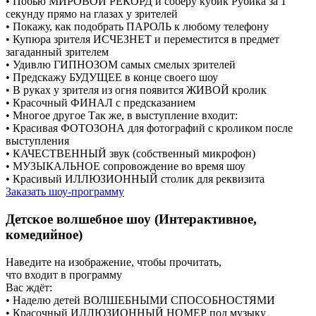
• Побью МИРОВОЙ РЕКОРД и соберу кубик Рубика за 1
секунду прямо на глазах у зрителей
• Покажу, как подобрать ПАРОЛЬ к любому телефону
• Купюра зрителя ИСЧЕЗНЕТ и переместится в предмет
загаданный зрителем
• Удивлю ГИПНОЗОМ самых смелых зрителей
• Предскажу БУДУЩЕЕ в конце своего шоу
• В руках у зрителя из огня появится ЖИВОЙ кролик
• Красочный ФИНАЛ с предсказанием
• Многое другое Так же, в выступление входит:
• Красивая ФОТОЗОНА для фотографий с кроликом после
выступления
• КАЧЕСТВЕННЫЙ звук (собственный микрофон)
• МУЗЫКАЛЬНОЕ сопровождение во время шоу
• Красивый ИЛЛЮЗИОННЫЙ столик для реквизита
Заказать шоу-программу
Детское волшебное шоу (Интерактивное,
комедийное)
Наведите на изображение, чтобы прочитать,
что входит в программу
Вас ждёт:
• Наделю детей ВОЛШЕБНЫМИ СПОСОБНОСТЯМИ
• Красочный ИЛЛЮЗИОННЫЙ НОМЕР под музыку